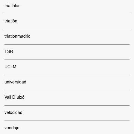
triatlhlon
triatlón
triatlonmadrid
TSR
UCLM
universidad
Vall D´uixó
velocidad
vendaje