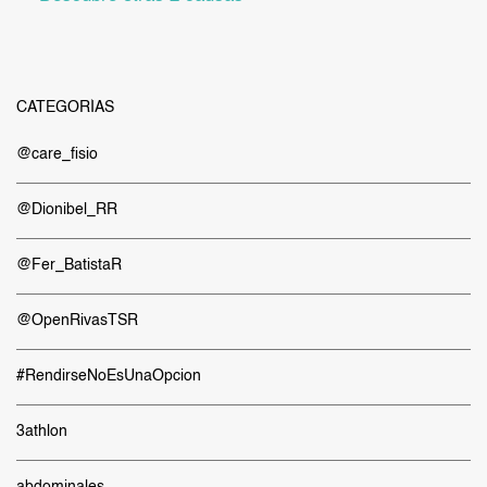
CATEGORÍAS
@care_fisio
@Dionibel_RR
@Fer_BatistaR
@OpenRivasTSR
#RendirseNoEsUnaOpcion
3athlon