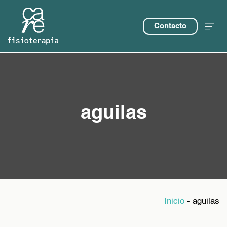
Contacto
aguilas
Inicio
-
aguilas