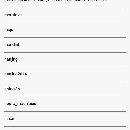
mitin atletismo popular; mitin nacional atletismo popular
moratalaz
mujer
mundial
nanjing
nanjing2014
natación
neuro_modulación
niños