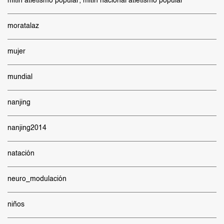
mitin atletismo popular; mitin nacional atletismo popular
moratalaz
mujer
mundial
nanjing
nanjing2014
natación
neuro_modulación
niños