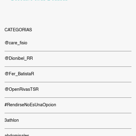
CATEGORÍAS
@care_fisio
@Dionibel_RR
@Fer_BatistaR
@OpenRivasTSR
#RendirseNoEsUnaOpcion
3athlon