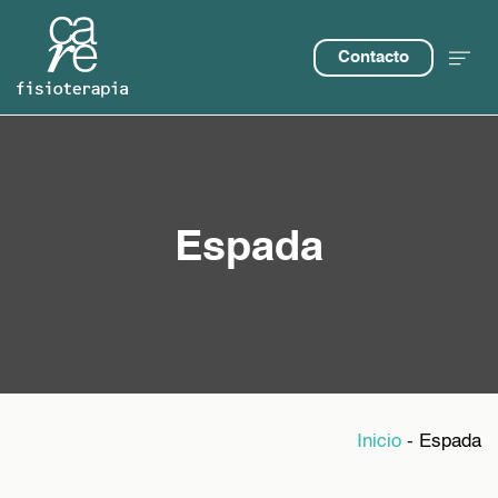
Contacto
Espada
Inicio
-
Espada