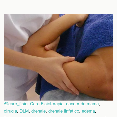
@care_fisio
,
Care Fisioterapia
,
cancer de mama
,
cirugia
,
DLM
,
drenaje
,
drenaje linfatico
,
edema
,