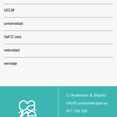
UCLM
universidad
Vall D´uixó
velocidad
vendaje
C/ Ardemans 8, Madrid
info@carefisioterapia.es
917 130 126