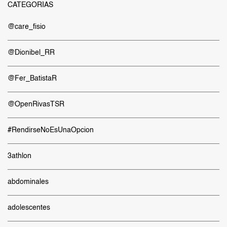
CATEGORÍAS
@care_fisio
@Dionibel_RR
@Fer_BatistaR
@OpenRivasTSR
#RendirseNoEsUnaOpcion
3athlon
abdominales
adolescentes