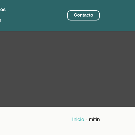
nes
Contacto
8
Inicio
-
mitin