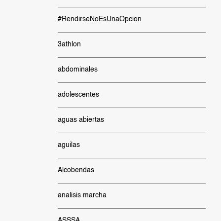
#RendirseNoEsUnaOpcion
3athlon
abdominales
adolescentes
aguas abiertas
aguilas
Alcobendas
analisis marcha
ASSSA