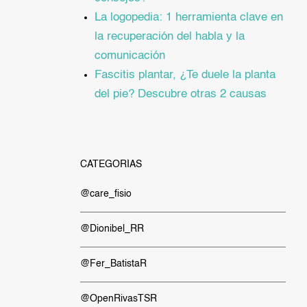
La logopedia: 1 herramienta clave en
la recuperación del habla y la
comunicación
Fascitis plantar, ¿Te duele la planta
del pie? Descubre otras 2 causas
CATEGORÍAS
@care_fisio
@Dionibel_RR
@Fer_BatistaR
@OpenRivasTSR