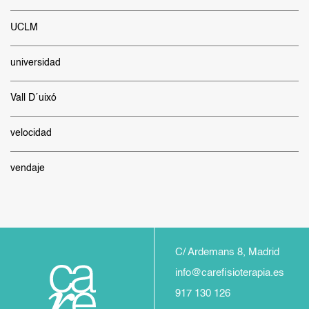
UCLM
universidad
Vall D´uixó
velocidad
vendaje
C/ Ardemans 8, Madrid
info@carefisioterapia.es
917 130 126