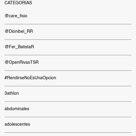
CATEGORÍAS
@care_fisio
@Dionibel_RR
@Fer_BatistaR
@OpenRivasTSR
#RendirseNoEsUnaOpcion
3athlon
abdominales
adolescentes