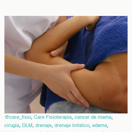
@care_fisio
,
Care Fisioterapia
,
cancer de mama
,
cirugia
,
DLM
,
drenaje
,
drenaje linfatico
,
edema
,