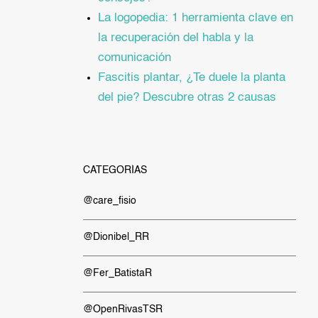
La logopedia: 1 herramienta clave en
la recuperación del habla y la
comunicación
Fascitis plantar, ¿Te duele la planta
del pie? Descubre otras 2 causas
CATEGORÍAS
@care_fisio
@Dionibel_RR
@Fer_BatistaR
@OpenRivasTSR