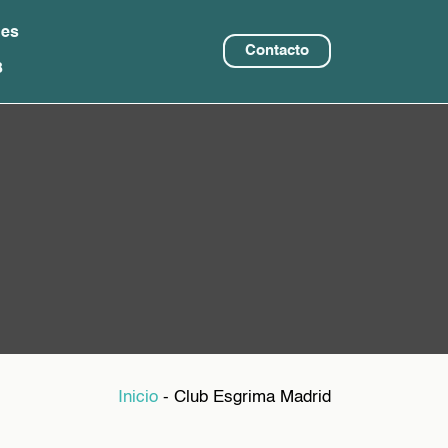
nes
Contacto
8
Inicio
-
Club Esgrima Madrid