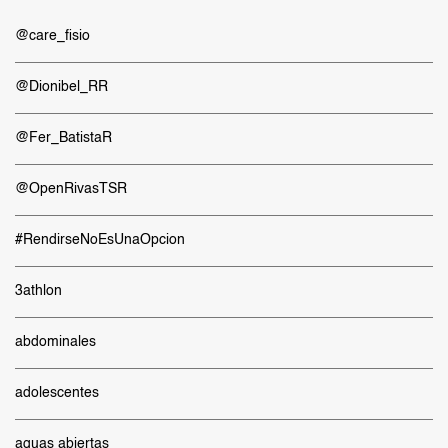
@care_fisio
@Dionibel_RR
@Fer_BatistaR
@OpenRivasTSR
#RendirseNoEsUnaOpcion
3athlon
abdominales
adolescentes
aguas abiertas