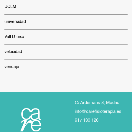
UCLM
universidad
Vall D´uixó
velocidad
vendaje
C/ Ardemans 8, Madrid
info@carefisioterapia.es
917 130 126