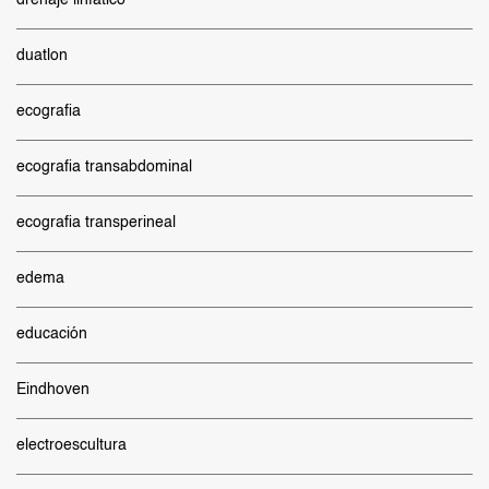
drenaje linfatico
duatlon
ecografia
ecografia transabdominal
ecografia transperineal
edema
educación
Eindhoven
electroescultura