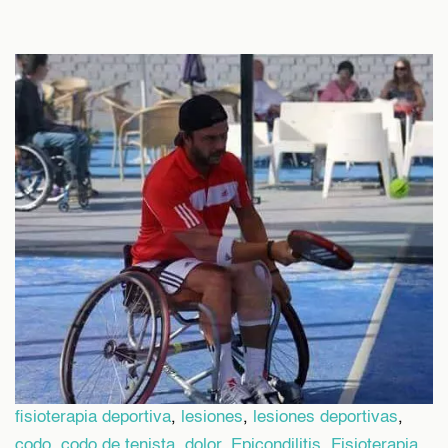
fisioterapia deportiva
,
lesiones
,
lesiones deportivas
,
codo
,
codo de tenista
,
dolor
,
Epicondilitis
,
Fisioterapia