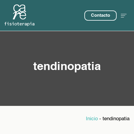
Contacto
tendinopatia
Inicio
-
tendinopatia