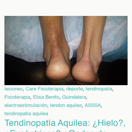
lesiones
,
Care Fisioterapia
,
deporte
,
tendinopatia
,
Fisioterapia
,
Elisa Benito
,
Guindalera
,
electroestimulación
,
tendon aquiles
,
ASSSA
,
tendinopatia aquilea
Tendinopatía Aquilea: ¿Hielo?,