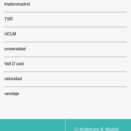
triatlonmadrid
TSR
UCLM
universidad
Vall D´uixó
velocidad
vendaje
C/ Ardemans 8, Madrid