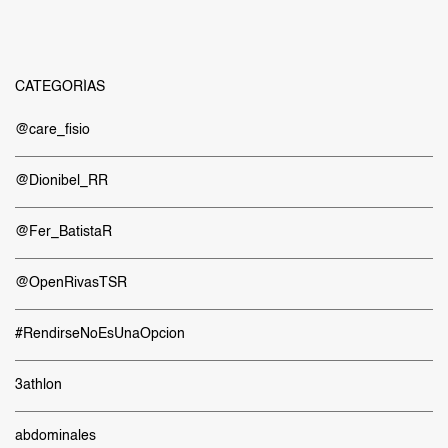
CATEGORÍAS
@care_fisio
@Dionibel_RR
@Fer_BatistaR
@OpenRivasTSR
#RendirseNoEsUnaOpcion
3athlon
abdominales