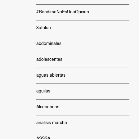
#RendirseNoEsUnaOpcion
3athlon
abdominales
adolescentes
aguas abiertas
aguilas
Alcobendas
analisis marcha
ASSSA