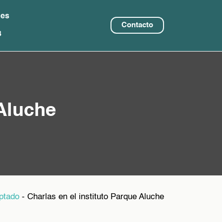
nes
Contacto
8
 Aluche
ptado
-
Charlas en el instituto Parque Aluche