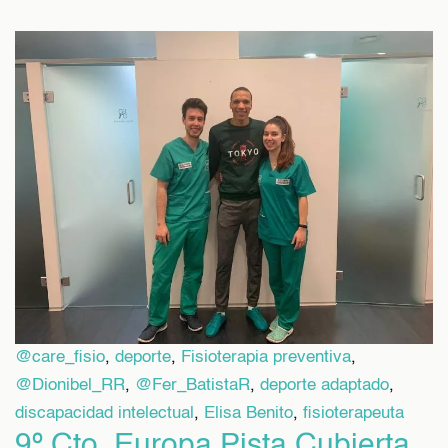
@care_fisio
,
deporte
,
Fisioterapia preventiva
,
@Dionibel_RR
,
@Fer_BatistaR
,
deporte adaptado
,
discapacidad intelectual
,
Elisa Benito
,
fisioterapeuta
9º Cto. Europa Pista Cubierta