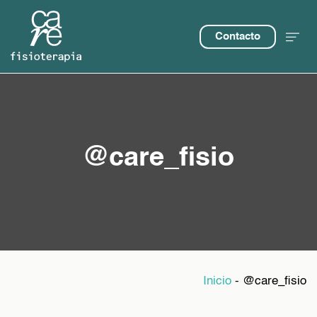
Contacto
@care_fisio
Inicio
-
@care_fisio