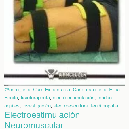
@care_fisio
,
Care Fisioterapia
,
Care
,
care-fisio
,
Elisa
Benito
,
fisioterapeuta
,
electroestimulación
,
tendon
aquiles
,
investigación
,
electroescultura
,
tendiinopatia
Electroestimulación
Neuromuscular