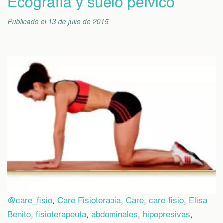
Ecografía y suelo pélvico
Publicado el 13 de julio de 2015
@care_fisio
,
Care Fisioterapia
,
Care
,
care-fisio
,
Elisa
Benito
,
fisioterapeuta
,
abdominales
,
hipopresivas
,