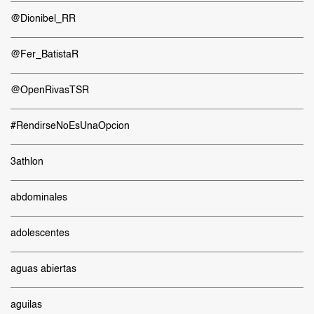
@Dionibel_RR
@Fer_BatistaR
@OpenRivasTSR
#RendirseNoEsUnaOpcion
3athlon
abdominales
adolescentes
aguas abiertas
aguilas